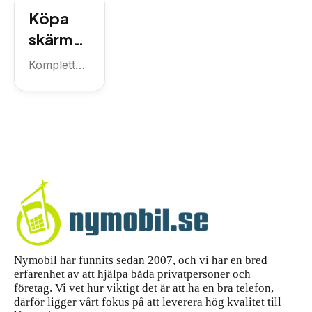
hela
Bulldog
g S25 –
Köpa
skärmskyd
familjen
guide,
d för
skärmsk
tips och
Samsung
ydd
Komplett
S25, plus...
var du
iPhone
guide till att
handlar
köpa
14 Pro
skärmskyd
Max –
d för
komple
iPhone 14
tt
Pro Max
—...
köpgui
de
Nymobil har funnits sedan 2007, och vi har en bred
erfarenhet av att hjälpa båda privatpersoner och
företag. Vi vet hur viktigt det är att ha en bra telefon,
därför ligger vårt fokus på att leverera hög kvalitet till