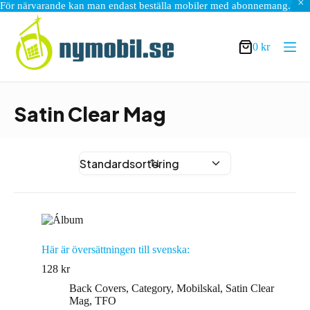
För närvarande kan man endast beställa mobiler med abonnemang.
Hoppa
till
innehåll
0
kr
Varukorg
Satin Clear Mag
Här är översättningen till svenska:
128
kr
Back Covers
,
Category
,
Mobilskal
,
Satin Clear
Mag
,
TFO