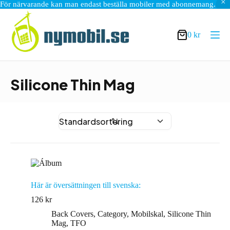
För närvarande kan man endast beställa mobiler med abonnemang.
Hoppa
till
innehåll
0
kr
Varukorg
Silicone Thin Mag
Här är översättningen till svenska:
126
kr
Back Covers
,
Category
,
Mobilskal
,
Silicone Thin
Mag
,
TFO