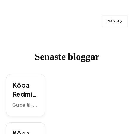
NÄSTA
Senaste bloggar
Köpa
Redmi
14C
Guide till att
med
köpa
Redmi 14C
abonne
med
mang
Köpa
familjeabon