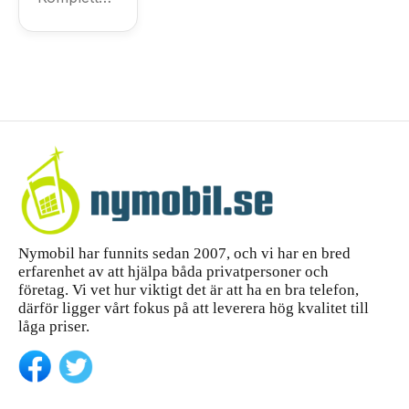
S25, plus...
var du
iPhone
guide till att
handlar
köpa
14 Pro
skärmskyd
Max –
d för
komple
iPhone 14
tt
Pro Max
—...
köpgui
de
Nymobil har funnits sedan 2007, och vi har en bred
erfarenhet av att hjälpa båda privatpersoner och
företag. Vi vet hur viktigt det är att ha en bra telefon,
därför ligger vårt fokus på att leverera hög kvalitet till
låga priser.