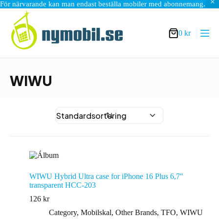
För närvarande kan man endast beställa mobiler med abonnemang.
Hoppa
till
innehåll
0
kr
Varukorg
WIWU
WIWU Hybrid Ultra case for iPhone 16 Plus 6,7″
transparent HCC-203
126
kr
Category
,
Mobilskal
,
Other Brands
,
TFO
,
WIWU