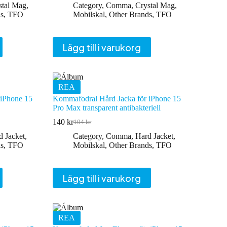
stal Mag
,
Category
,
Comma
,
Crystal Mag
,
s
,
TFO
Mobilskal
,
Other Brands
,
TFO
Lägg till i varukorg
REA
 iPhone 15
Kommafodral Hård Jacka för iPhone 15
Pro Max transparent antibakteriell
140
kr
104
kr
Det
Det
ursprungliga
nuvarande
d Jacket
,
Category
,
Comma
,
Hard Jacket
,
priset
priset
s
,
TFO
Mobilskal
,
Other Brands
,
TFO
var:
är:
104 kr.
140 kr.
Lägg till i varukorg
REA