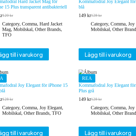
afodral Hard Jacket Mag för
Kommafodral Joy Elegant för
e 15 Plus transparent antibakteriell
blå
kr
149
kr
120
kr
128
kr
Det
Det
Det
Det
ursprungliga
nuvarande
ursprungliga
nuvarande
Category
,
Comma
,
Hard Jacket
Category
,
Comma
,
Joy
priset
priset
priset
priset
Mag
,
Mobilskal
,
Other Brands
,
Mobilskal
,
Other Brand
var:
är:
var:
är:
TFO
120 kr.
139 kr.
128 kr.
149 kr.
ägg till i varukorg
Lägg till i varukorg
A
REA
afodral Joy Elegant för iPhone 15
Kommafodral Joy Elegant för
blå
Plus grå
kr
149
kr
128
kr
128
kr
Det
Det
Det
Det
ursprungliga
nuvarande
ursprungliga
nuvarande
Category
,
Comma
,
Joy Elegant
,
Category
,
Comma
,
Joy
priset
priset
priset
priset
Mobilskal
,
Other Brands
,
TFO
Mobilskal
,
Other Brand
var:
är:
var:
är:
128 kr.
149 kr.
128 kr.
149 kr.
ägg till i varukorg
Lägg till i varukorg