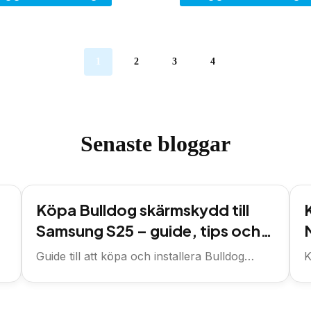
1
2
3
4
Senaste bloggar
Köpa Bulldog skärmskydd till
Samsung S25 – guide, tips och
var du handlar
Guide till att köpa och installera Bulldog
K
skärmskydd för Samsung S25, plus...
i