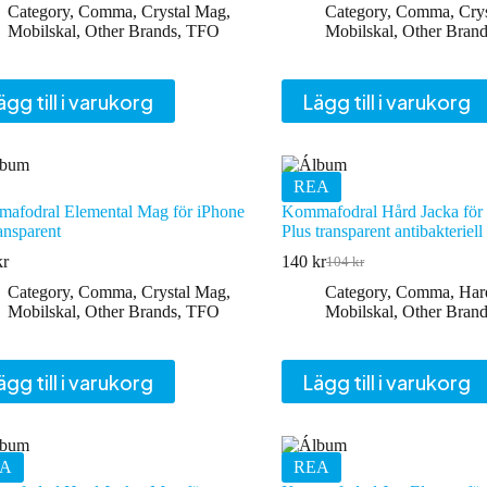
ursprungliga
nuvarande
ursprungliga
nuvarande
Category
,
Comma
,
Crystal Mag
,
Category
,
Comma
,
Cry
priset
priset
priset
priset
Mobilskal
,
Other Brands
,
TFO
Mobilskal
,
Other Brand
var:
är:
var:
är:
132 kr.
107 kr.
134 kr.
109 kr.
ägg till i varukorg
Lägg till i varukorg
REA
afodral Elemental Mag för iPhone
Kommafodral Hård Jacka för
ansparent
Plus transparent antibakteriell
kr
140
kr
104
kr
Det
Det
ursprungliga
nuvarande
Category
,
Comma
,
Crystal Mag
,
Category
,
Comma
,
Har
priset
priset
Mobilskal
,
Other Brands
,
TFO
Mobilskal
,
Other Brand
var:
är:
104 kr.
140 kr.
ägg till i varukorg
Lägg till i varukorg
A
REA