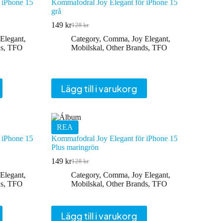
 iPhone 15
Kommafodral Joy Elegant för iPhone 15
grå
149
kr
128
kr
Det
Det
ursprungliga
nuvarande
 Elegant
,
Category
,
Comma
,
Joy Elegant
,
priset
priset
s
,
TFO
Mobilskal
,
Other Brands
,
TFO
var:
är:
128 kr.
149 kr.
Lägg till i varukorg
REA
 iPhone 15
Kommafodral Joy Elegant för iPhone 15
Plus maringrön
149
kr
128
kr
Det
Det
ursprungliga
nuvarande
 Elegant
,
Category
,
Comma
,
Joy Elegant
,
priset
priset
s
,
TFO
Mobilskal
,
Other Brands
,
TFO
var:
är:
128 kr.
149 kr.
Lägg till i varukorg