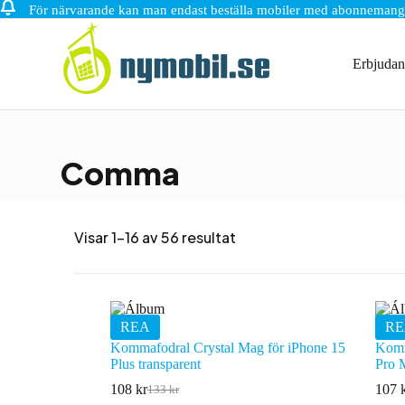
För närvarande kan man endast beställa mobiler med abonnemang
Hoppa
till
innehåll
Erbjuda
Comma
Visar 1–16 av 56 resultat
REA
RE
Kommafodral Crystal Mag för iPhone 15
Komm
Plus transparent
Pro 
108
kr
107
133
kr
Det
Det