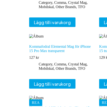
ursprungliga
nuvarande
Category
,
Comma
,
Crystal Mag
,
priset
priset
Mobilskal
,
Other Brands
,
TFO
var:
är:
133 kr.
108 kr.
Lägg till i varukorg
L
Kommafodral Elemental Mag för iPhone
Komm
15 Pro Max transparent
15 tr
127
kr
129
Category
,
Comma
,
Crystal Mag
,
Mobilskal
,
Other Brands
,
TFO
Lägg till i varukorg
L
REA
RE