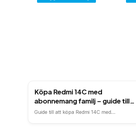
Köpa Redmi 14C med
abonnemang familj – guide till
rätt val för hela familjen
Guide till att köpa Redmi 14C med
familjeabonnemang – vad du ska...