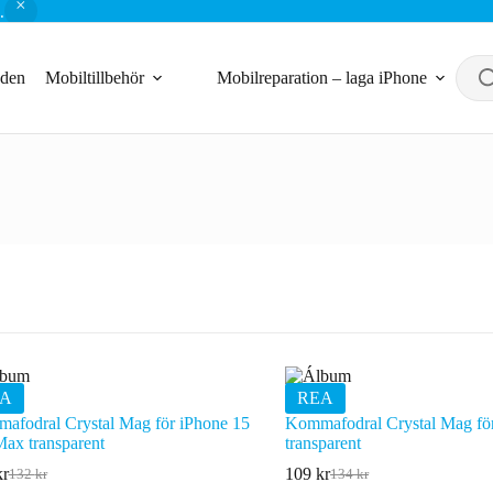
.
nden
Mobiltillbehör
Mobilreparation – laga iPhone
A
REA
afodral Crystal Mag för iPhone 15
Kommafodral Crystal Mag fö
Max transparent
transparent
kr
109
kr
132
kr
134
kr
Det
Det
Det
Det