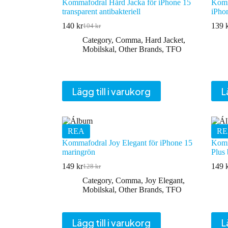
Kommafodral Hård Jacka för iPhone 15
Komm
transparent antibakteriell
iPhon
140
kr
139
104
kr
Det
Det
ursprungliga
nuvarande
Category
,
Comma
,
Hard Jacket
,
priset
priset
Mobilskal
,
Other Brands
,
TFO
var:
är:
104 kr.
140 kr.
Lägg till i varukorg
L
REA
RE
Kommafodral Joy Elegant för iPhone 15
Komm
maringrön
Plus 
149
kr
149
128
kr
Det
Det
ursprungliga
nuvarande
Category
,
Comma
,
Joy Elegant
,
priset
priset
Mobilskal
,
Other Brands
,
TFO
var:
är:
128 kr.
149 kr.
Lägg till i varukorg
L