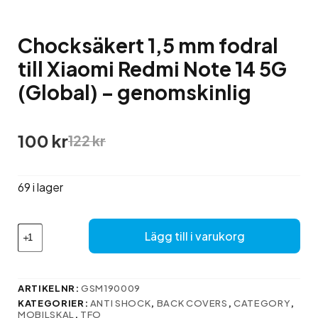
Chocksäkert 1,5 mm fodral
till Xiaomi Redmi Note 14 5G
(Global) – genomskinlig
Det
Det
100
kr
122
kr
ursprungliga
nuvarande
priset
priset
var:
är:
69 i lager
122 kr.
100 kr.
Chocksäkert
Lägg till i varukorg
1,5
mm
fodral
till
ARTIKELNR:
GSM190009
Xiaomi
KATEGORIER:
ANTI SHOCK
,
BACK COVERS
,
CATEGORY
,
Redmi
MOBILSKAL
,
TFO