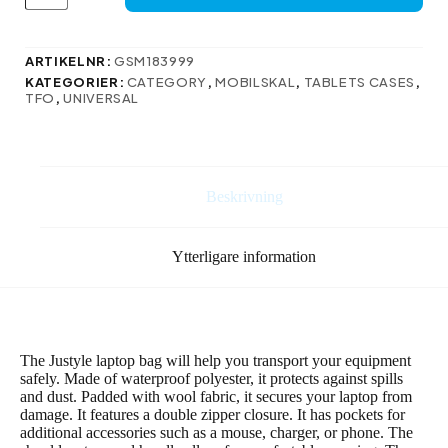
datorväska
/
MacBook-
ARTIKELNR:
GSM183999
väska
KATEGORIER:
CATEGORY
,
MOBILSKAL
,
TABLETS CASES
,
Justyle
TFO
,
UNIVERSAL
13,3
tum
svart
mängd
Beskrivning
Ytterligare information
The Justyle laptop bag will help you transport your equipment
safely. Made of waterproof polyester, it protects against spills
and dust. Padded with wool fabric, it secures your laptop from
damage. It features a double zipper closure. It has pockets for
additional accessories such as a mouse, charger, or phone. The