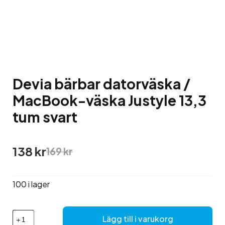
Devia bärbar datorväska /
MacBook-väska Justyle 13,3
tum svart
Det
Det
138
kr
169
kr
ursprungliga
nuvarande
priset
priset
var:
är:
100 i lager
169 kr.
138 kr.
Devia
Lägg till i varukorg
bärbar