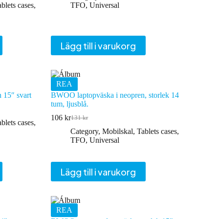
blets cases
,
TFO
,
Universal
Lägg till i varukorg
REA
 15″ svart
BWOO laptopväska i neopren, storlek 14
tum, ljusblå.
106
kr
131
kr
Det
Det
blets cases
,
ursprungliga
nuvarande
Category
,
Mobilskal
,
Tablets cases
,
priset
priset
TFO
,
Universal
var:
är:
131 kr.
106 kr.
Lägg till i varukorg
REA