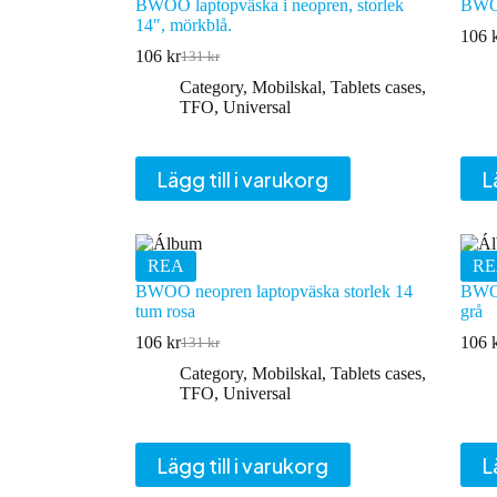
BWOO laptopväska i neopren, storlek
BWOO
14″, mörkblå.
106
106
kr
131
kr
Det
Det
ursprungliga
nuvarande
Category
,
Mobilskal
,
Tablets cases
,
priset
priset
TFO
,
Universal
var:
är:
131 kr.
106 kr.
Lägg till i varukorg
L
REA
RE
BWOO neopren laptopväska storlek 14
BWOO
tum rosa
grå
106
kr
106
131
kr
Det
Det
ursprungliga
nuvarande
Category
,
Mobilskal
,
Tablets cases
,
priset
priset
TFO
,
Universal
var:
är:
131 kr.
106 kr.
Lägg till i varukorg
L