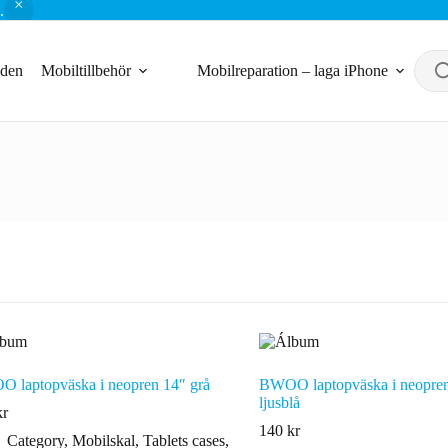
.
nden
Mobiltillbehör
Mobilreparation – laga iPhone
 laptopväska i neopren 14″ grå
BWOO laptopväska i neopre
ljusblå
kr
140
kr
Category
,
Mobilskal
,
Tablets cases
,