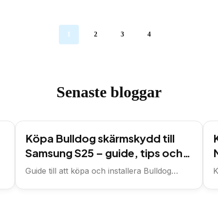
1
2
3
4
Senaste bloggar
Köpa Bulldog skärmskydd till
Samsung S25 – guide, tips och
var du handlar
Guide till att köpa och installera Bulldog
K
skärmskydd för Samsung S25, plus...
i