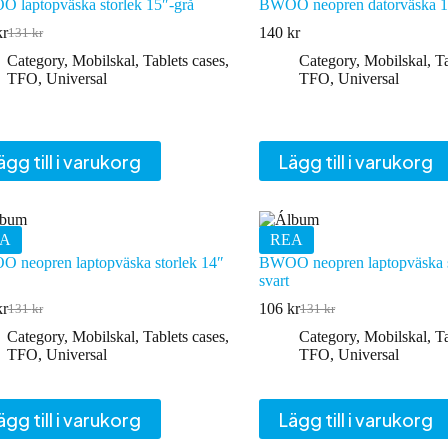
 laptopväska storlek 15″-grå
BWOO neopren datorväska 1
kr
140
kr
131
kr
Det
Det
ursprungliga
nuvarande
Category
,
Mobilskal
,
Tablets cases
,
Category
,
Mobilskal
,
Ta
priset
priset
TFO
,
Universal
TFO
,
Universal
var:
är:
131 kr.
106 kr.
ägg till i varukorg
Lägg till i varukorg
A
REA
 neopren laptopväska storlek 14″
BWOO neopren laptopväska s
svart
kr
106
kr
131
kr
131
kr
Det
Det
Det
Det
ursprungliga
nuvarande
ursprungliga
nuvarande
Category
,
Mobilskal
,
Tablets cases
,
Category
,
Mobilskal
,
Ta
priset
priset
priset
priset
TFO
,
Universal
TFO
,
Universal
var:
är:
var:
är:
131 kr.
106 kr.
131 kr.
106 kr.
ägg till i varukorg
Lägg till i varukorg