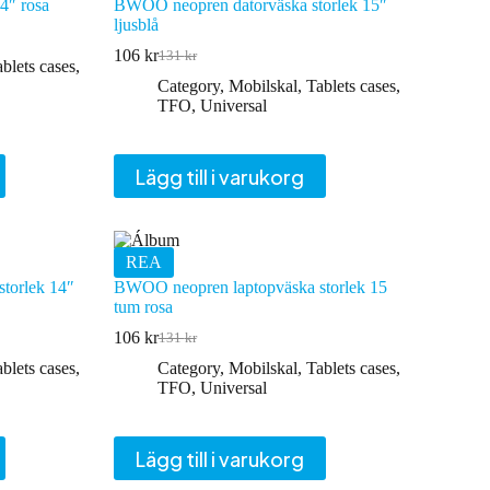
4″ rosa
BWOO neopren datorväska storlek 15″
ljusblå
106
kr
131
kr
Det
Det
blets cases
,
ursprungliga
nuvarande
Category
,
Mobilskal
,
Tablets cases
,
priset
priset
TFO
,
Universal
var:
är:
131 kr.
106 kr.
Lägg till i varukorg
REA
torlek 14″
BWOO neopren laptopväska storlek 15
tum rosa
106
kr
131
kr
Det
Det
ursprungliga
nuvarande
blets cases
,
Category
,
Mobilskal
,
Tablets cases
,
priset
priset
TFO
,
Universal
var:
är:
131 kr.
106 kr.
Lägg till i varukorg