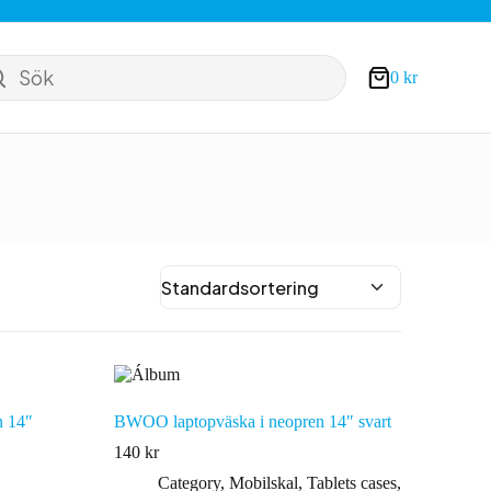
Sök
0
kr
Varukorg
n 14″
BWOO laptopväska i neopren 14″ svart
140
kr
Category
,
Mobilskal
,
Tablets cases
,