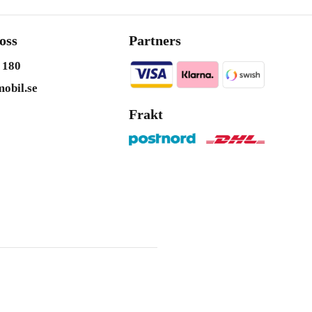
oss
Partners
 180
obil.se
Frakt