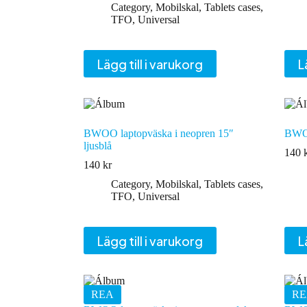
ursprungliga
nuvarande
Category
,
Mobilskal
,
Tablets cases
,
priset
priset
TFO
,
Universal
var:
är:
131 kr.
106 kr.
Lägg till i varukorg
L
BWOO laptopväska i neopren 15″
BWOO
ljusblå
140
140
kr
Category
,
Mobilskal
,
Tablets cases
,
TFO
,
Universal
Lägg till i varukorg
L
REA
RE