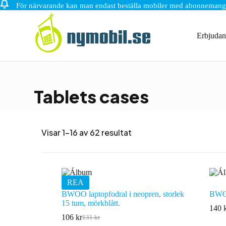
För närvarande kan man endast beställa mobiler med abonnemang
Hoppa
till
innehåll
Erbjuda
Tablets cases
Visar 1–16 av 62 resultat
REA
BWOO laptopfodral i neopren, storlek
BWOO
15 tum, mörkblått.
140
106
kr
131
kr
Det
Det