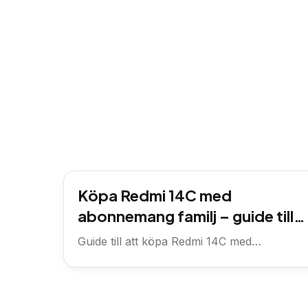
Köpa Redmi 14C med
abonnemang familj – guide till
rätt val för hela familjen
Guide till att köpa Redmi 14C med
familjeabonnemang – vad du ska...