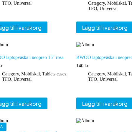
TFO
,
Universal
Category
,
Mobilskal
,
Ta
TFO
,
Universal
ägg till i varukorg
Lägg till i varukorg
 laptopväska i neopren 15″ rosa
BWOO laptopväska i neopren
kr
140
kr
Category
,
Mobilskal
,
Tablets cases
,
Category
,
Mobilskal
,
Ta
TFO
,
Universal
TFO
,
Universal
ägg till i varukorg
Lägg till i varukorg
A