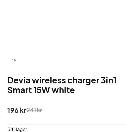
Devia wireless charger 3in1
Smart 15W white
Det
Det
196
kr
241
kr
ursprungliga
nuvarande
priset
priset
var:
är:
54 i lager