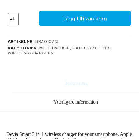
241 kr.
196 kr.
Devia
Lägg till i varukorg
wireless
charger
3in1
Smart
ARTIKELNR:
BRA010713
15W
KATEGORIER:
BILTILLBEHÖR
,
CATEGORY
,
TFO
,
white
WIRELESS CHARGERS
mängd
Beskrivning
Ytterligare information
Devia Smart 3-in-1 wireless charger for your smartphone, Apple