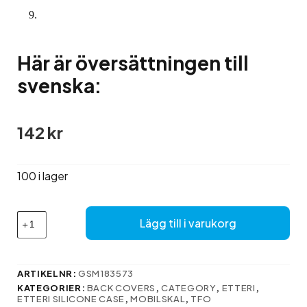
Här är översättningen till
svenska:
142
kr
100 i lager
Här
Lägg till i varukorg
är
översättningen
till
svenska:
ARTIKELNR:
GSM183573
mängd
KATEGORIER:
BACK COVERS
,
CATEGORY
,
ETTERI
,
ETTERI SILICONE CASE
,
MOBILSKAL
,
TFO