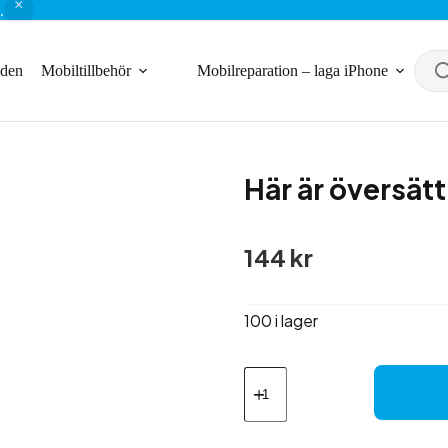
.
nden
Mobiltillbehör
Mobilreparation – laga iPhone
Här är översätt
144
kr
100 i lager
Här
är
översättningen
till