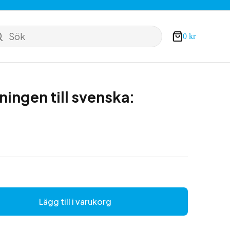
Sök
0
kr
Varukorg
ningen till svenska:
Lägg till i varukorg