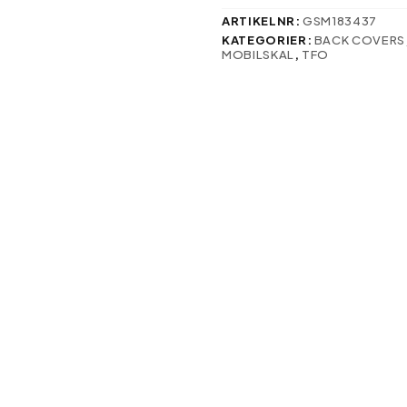
svenska:
mängd
ARTIKELNR:
GSM183437
KATEGORIER:
BACK COVERS
MOBILSKAL
,
TFO