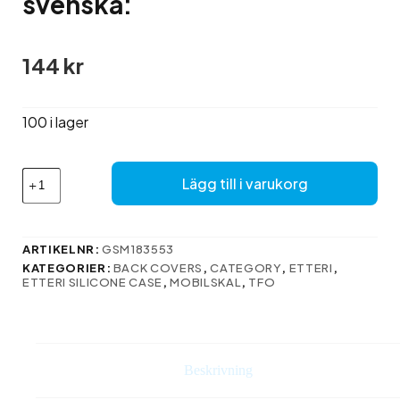
svenska:
144
kr
100 i lager
Här
Lägg till i varukorg
är
översättningen
till
svenska:
ARTIKELNR:
GSM183553
mängd
KATEGORIER:
BACK COVERS
,
CATEGORY
,
ETTERI
,
ETTERI SILICONE CASE
,
MOBILSKAL
,
TFO
Beskrivning