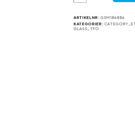
9D-
glas
för
iPhone
ARTIKELNR:
GSM186886
X/XS/11
KATEGORIER:
CATEGORY
,
E
Pro
GLASS
,
TFO
mängd