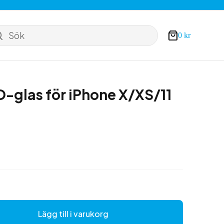
Sök
0
kr
Varukorg
9D-glas för iPhone X/XS/11
Lägg till i varukorg