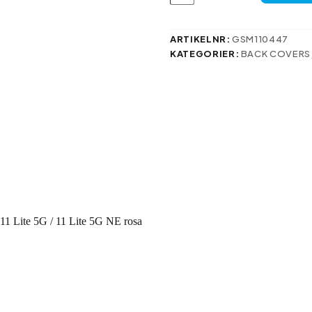
1-
fodral
för
ARTIKELNR:
GSM110447
Xiaomi
KATEGORIER:
BACK COVERS
Mi
11
Lite
4G
/
Mi
11
Lite
5G
/
11
Lite
5G
NE
rosa
mängd