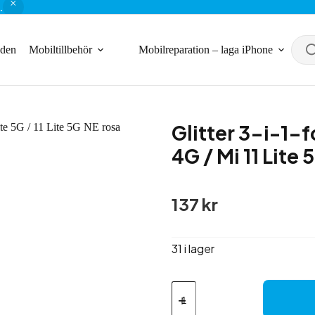
.
nden
Mobiltillbehör
Mobilreparation – laga iPhone
Glitter 3-i-1-f
4G / Mi 11 Lite 
137
kr
31 i lager
Glitter
3-
i-