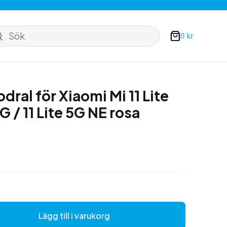
Sök
0
kr
Varukorg
odral för Xiaomi Mi 11 Lite
5G / 11 Lite 5G NE rosa
Lägg till i varukorg