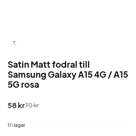
Satin Matt fodral till
Samsung Galaxy A15 4G / A15
5G rosa
Det
Det
58
kr
70
kr
ursprungliga
nuvarande
priset
priset
var:
är:
11 i lager
70 kr.
58 kr.