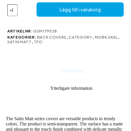
Satin
Lägg till i varukorg
Matt
fodral
till
Samsung
ARTIKELNR:
GSM179528
Galaxy
KATEGORIER:
BACK COVERS
,
CATEGORY
,
MOBILSKAL
,
A15
SATIN MATT
,
TFO
4G
/
A15
5G
rosa
Beskrivning
mängd
Ytterligare information
The Satin Matt series covers are versatile products in trendy
colors. The product is semi-transparent. The surface has a matte
and pleasant to the touch finish combined with delicate metallic