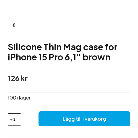
Silicone Thin Mag case for
iPhone 15 Pro 6,1″ brown
126
kr
100 i lager
Silicone
Lägg till i varukorg
Thin
Mag
case