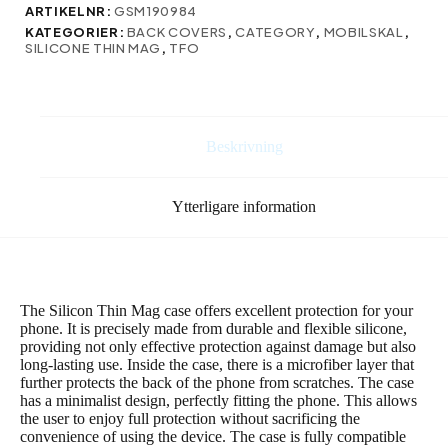
for
ARTIKELNR:
GSM190984
iPhone
KATEGORIER:
BACK COVERS
,
CATEGORY
,
MOBILSKAL
,
15
SILICONE THIN MAG
,
TFO
Pro
6,1″
brown
mängd
Beskrivning
Ytterligare information
The Silicon Thin Mag case offers excellent protection for your
phone. It is precisely made from durable and flexible silicone,
providing not only effective protection against damage but also
long-lasting use. Inside the case, there is a microfiber layer that
further protects the back of the phone from scratches. The case
has a minimalist design, perfectly fitting the phone. This allows
the user to enjoy full protection without sacrificing the
convenience of using the device. The case is fully compatible