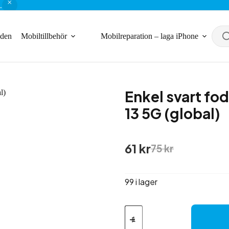
.
nden
Mobiltillbehör
Mobilreparation – laga iPhone
Enkel svart fod
13 5G (global)
Det
Det
61
kr
75
kr
ursprungliga
nuvarande
priset
priset
var:
är:
99 i lager
75 kr.
61 kr.
Enkel
svart