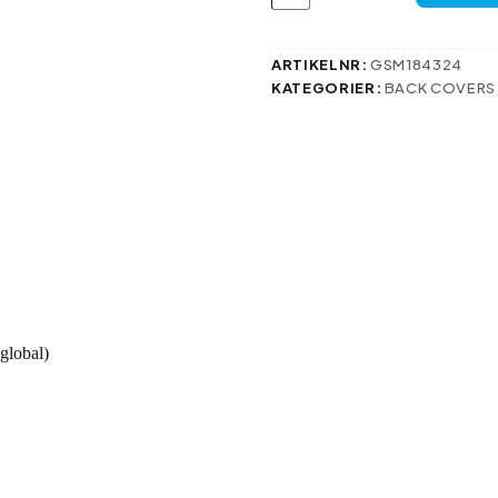
fodral
till
Xiaomi
Redmi
ARTIKELNR:
GSM184324
Note
KATEGORIER:
BACK COVERS
13
5G
(global)
mängd