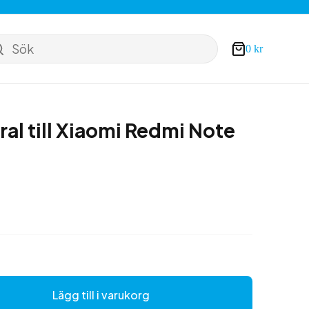
Sök
0
kr
Varukorg
ral till Xiaomi Redmi Note
Lägg till i varukorg