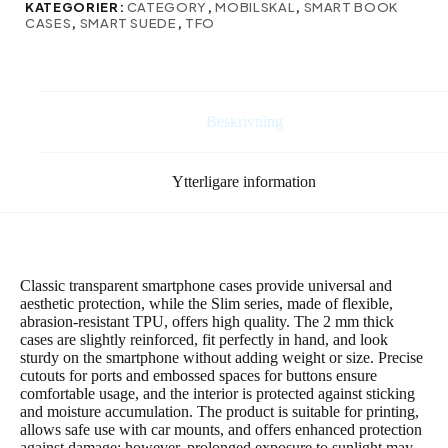
KATEGORIER:
CATEGORY
,
MOBILSKAL
,
SMART BOOK
Redmi
CASES
,
SMART SUEDE
,
TFO
Note
14
5G
(Global)
transparent
Beskrivning
mängd
Ytterligare information
Classic transparent smartphone cases provide universal and
aesthetic protection, while the Slim series, made of flexible,
abrasion-resistant TPU, offers high quality. The 2 mm thick
cases are slightly reinforced, fit perfectly in hand, and look
sturdy on the smartphone without adding weight or size. Precise
cutouts for ports and embossed spaces for buttons ensure
comfortable usage, and the interior is protected against sticking
and moisture accumulation. The product is suitable for printing,
allows safe use with car mounts, and offers enhanced protection
against damage; however, prolonged exposure to sunlight may