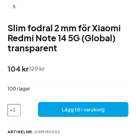
Slim fodral 2 mm för Xiaomi
Redmi Note 14 5G (Global)
transparent
Det
Det
104
kr
129
kr
ursprungliga
nuvarande
priset
priset
var:
är:
100 i lager
129 kr.
104 kr.
Slim
Lägg till i varukorg
fodral
2
mm
för
ARTIKELNR:
GSM190002
Xiaomi