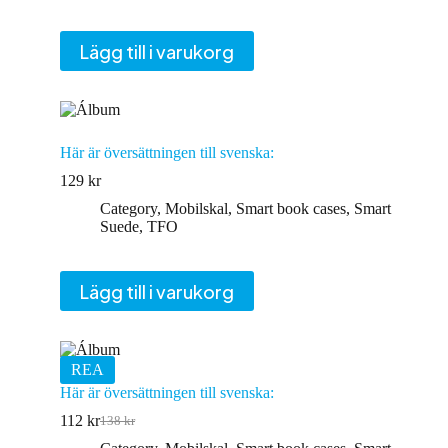
var:
är:
124 kr.
101 kr.
Lägg till i varukorg
Här är översättningen till svenska:
129
kr
Category
,
Mobilskal
,
Smart book cases
,
Smart
Suede
,
TFO
Lägg till i varukorg
REA
Här är översättningen till svenska:
112
kr
138
kr
Det
Det
ursprungliga
nuvarande