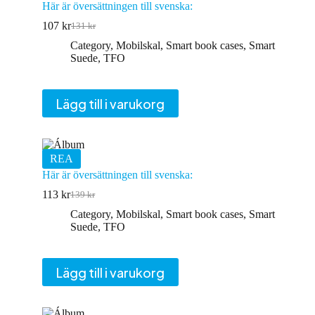
Här är översättningen till svenska:
107
kr
131
kr
Det
Det
ursprungliga
nuvarande
Category
,
Mobilskal
,
Smart book cases
,
Smart
priset
priset
Suede
,
TFO
var:
är:
131 kr.
107 kr.
Lägg till i varukorg
REA
Här är översättningen till svenska:
113
kr
139
kr
Det
Det
ursprungliga
nuvarande
Category
,
Mobilskal
,
Smart book cases
,
Smart
priset
priset
Suede
,
TFO
var:
är:
139 kr.
113 kr.
Lägg till i varukorg