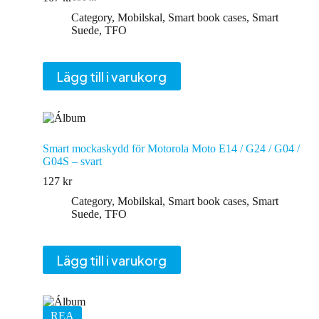
Det
Det
ursprungliga
nuvarande
Category
,
Mobilskal
,
Smart book cases
,
Smart
priset
priset
Suede
,
TFO
var:
är:
131 kr.
107 kr.
Lägg till i varukorg
Smart mockaskydd för Motorola Moto E14 / G24 / G04 /
G04S – svart
127
kr
Category
,
Mobilskal
,
Smart book cases
,
Smart
Suede
,
TFO
Lägg till i varukorg
REA