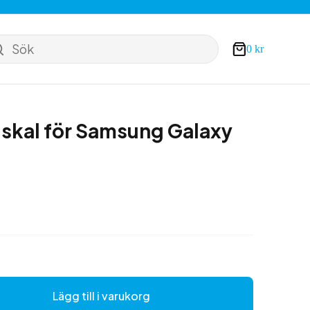
Sök
0
kr
Varukorg
skal för Samsung Galaxy
Lägg till i varukorg