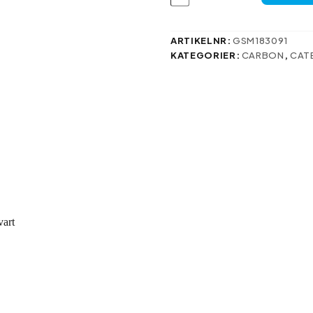
skal
för
Samsung
Galaxy
ARTIKELNR:
GSM183091
S23
KATEGORIER:
CARBON
,
CAT
FE
svart
mängd