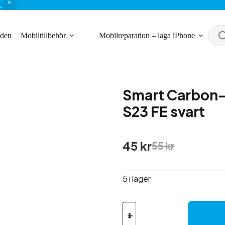
.
nden
Mobiltillbehör
Mobilreparation – laga iPhone
Smart Carbon-
S23 FE svart
Det
Det
45
kr
55
kr
ursprungliga
nuvarande
priset
priset
var:
är:
5 i lager
55 kr.
45 kr.
Smart
Carbon-