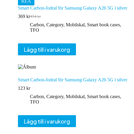
REA
Smart Carbon-fodral för Samsung Galaxy A26 5G i silver
369
kr
454
kr
Det
Det
ursprungliga
nuvarande
Carbon
,
Category
,
Mobilskal
,
Smart book cases
,
priset
priset
TFO
var:
är:
454 kr.
369 kr.
Lägg till i varukorg
Smart Carbon-fodral för Samsung Galaxy A26 5G i silver
123
kr
Carbon
,
Category
,
Mobilskal
,
Smart book cases
,
TFO
Lägg till i varukorg