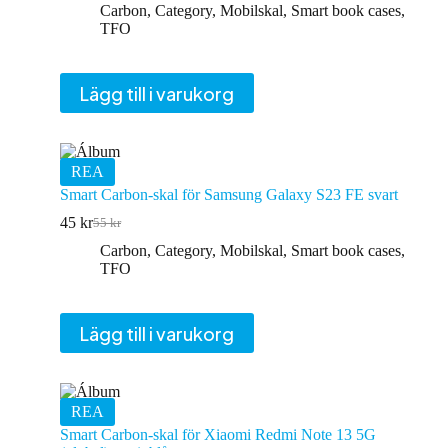
Carbon
,
Category
,
Mobilskal
,
Smart book cases
,
TFO
Lägg till i varukorg
REA
Smart Carbon-skal för Samsung Galaxy S23 FE svart
45
kr
55
kr
Det
Det
ursprungliga
nuvarande
Carbon
,
Category
,
Mobilskal
,
Smart book cases
,
priset
priset
TFO
var:
är:
55 kr.
45 kr.
Lägg till i varukorg
REA
Smart Carbon-skal för Xiaomi Redmi Note 13 5G