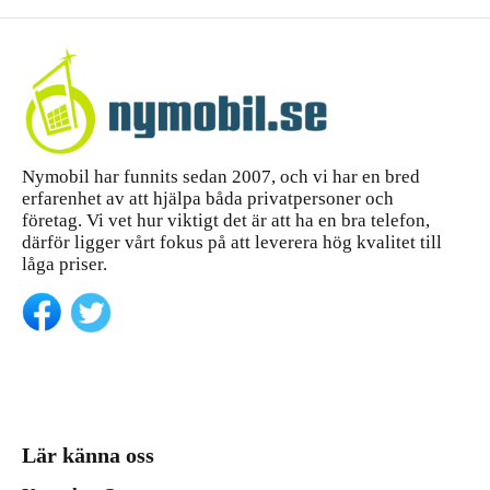
iPhone 14
tt
Pro Max
—...
köpgui
de
Nymobil har funnits sedan 2007, och vi har en bred
erfarenhet av att hjälpa båda privatpersoner och
företag. Vi vet hur viktigt det är att ha en bra telefon,
därför ligger vårt fokus på att leverera hög kvalitet till
låga priser.
Lär känna oss