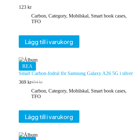
123
kr
Carbon
,
Category
,
Mobilskal
,
Smart book cases
,
TFO
Lägg till i varukorg
REA
Smart Carbon-fodral för Samsung Galaxy A26 5G i silver
369
kr
454
kr
Det
Det
ursprungliga
nuvarande
Carbon
,
Category
,
Mobilskal
,
Smart book cases
,
priset
priset
TFO
var:
är:
454 kr.
369 kr.
Lägg till i varukorg