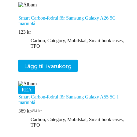
Smart Carbon-fodral för Samsung Galaxy A26 5G
marinblå
123
kr
Carbon
,
Category
,
Mobilskal
,
Smart book cases
,
TFO
Lägg till i varukorg
REA
Smart Carbon-fodral för Samsung Galaxy A55 5G i
marinblå
369
kr
454
kr
Det
Det
ursprungliga
nuvarande
Carbon
,
Category
,
Mobilskal
,
Smart book cases
,
priset
priset
TFO
var:
är:
454 kr.
369 kr.