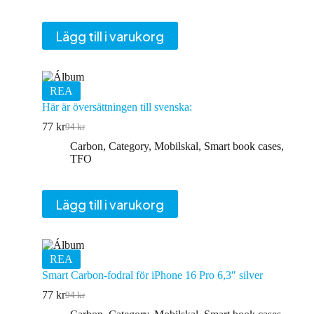
var:
är:
93 kr.
76 kr.
Lägg till i varukorg
REA
Här är översättningen till svenska:
77
kr
94
kr
Det
Det
ursprungliga
nuvarande
Carbon
,
Category
,
Mobilskal
,
Smart book cases
,
priset
priset
TFO
var:
är:
94 kr.
77 kr.
Lägg till i varukorg
REA
Smart Carbon-fodral för iPhone 16 Pro 6,3″ silver
77
kr
94
kr
Det
Det
ursprungliga
nuvarande