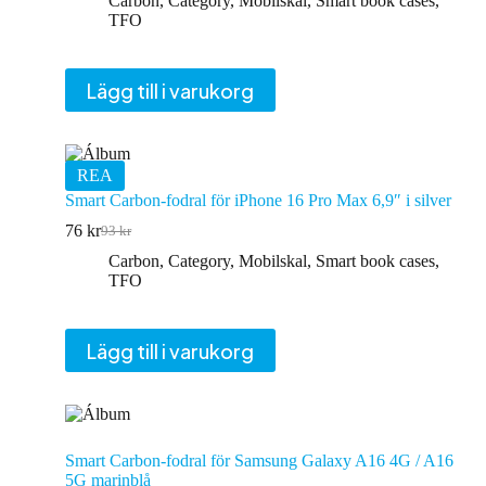
Carbon
,
Category
,
Mobilskal
,
Smart book cases
,
priset
priset
TFO
var:
är:
94 kr.
77 kr.
Lägg till i varukorg
REA
Smart Carbon-fodral för iPhone 16 Pro Max 6,9″ i silver
76
kr
93
kr
Det
Det
ursprungliga
nuvarande
Carbon
,
Category
,
Mobilskal
,
Smart book cases
,
priset
priset
TFO
var:
är:
93 kr.
76 kr.
Lägg till i varukorg
Smart Carbon-fodral för Samsung Galaxy A16 4G / A16
5G marinblå