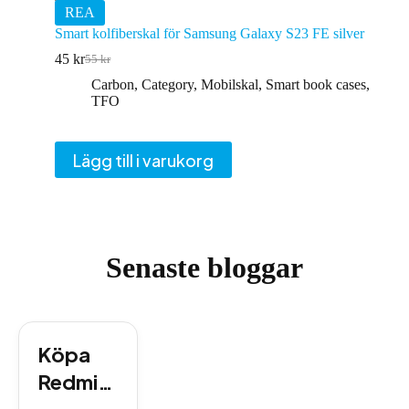
REA
Smart kolfiberskal för Samsung Galaxy S23 FE silver
45
kr
55
kr
Det
Det
ursprungliga
nuvarande
Carbon
,
Category
,
Mobilskal
,
Smart book cases
,
priset
priset
TFO
var:
är:
55 kr.
45 kr.
Lägg till i varukorg
Senaste bloggar
Köpa
Redmi