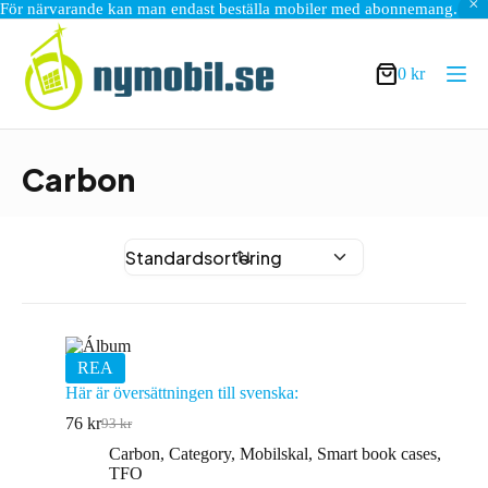
För närvarande kan man endast beställa mobiler med abonnemang.
Hoppa
till
innehåll
0
kr
Varukorg
Carbon
REA
Här är översättningen till svenska:
76
kr
93
kr
Det
Det
ursprungliga
nuvarande
Carbon
,
Category
,
Mobilskal
,
Smart book cases
,
priset
priset
TFO