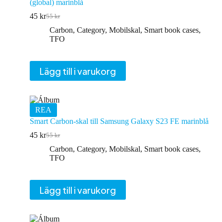
(global) marinblå
45
kr
55
kr
Det
Det
ursprungliga
nuvarande
Carbon
,
Category
,
Mobilskal
,
Smart book cases
,
priset
priset
TFO
var:
är:
55 kr.
45 kr.
Lägg till i varukorg
REA
Smart Carbon-skal till Samsung Galaxy S23 FE marinblå
45
kr
55
kr
Det
Det
ursprungliga
nuvarande
Carbon
,
Category
,
Mobilskal
,
Smart book cases
,
priset
priset
TFO
var:
är:
55 kr.
45 kr.
Lägg till i varukorg