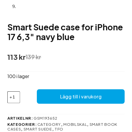
Smart Suede case for iPhone
17 6,3″ navy blue
Det
Det
113
kr
139
kr
ursprungliga
nuvarande
priset
priset
var:
är:
100 i lager
139 kr.
113 kr.
Smart
Lägg till i varukorg
Suede
case
for
iPhone
ARTIKELNR:
GSM193652
17
KATEGORIER:
CATEGORY
,
MOBILSKAL
,
SMART BOOK
6,3"
CASES
,
SMART SUEDE
,
TFO