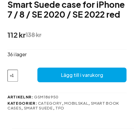
Smart Suede case for iPhone
7 / 8 / SE 2020 / SE 2022 red
Det
Det
112
kr
138
kr
ursprungliga
nuvarande
priset
priset
var:
är:
36 i lager
138 kr.
112 kr.
Smart
Lägg till i varukorg
Suede
case
for
iPhone
ARTIKELNR:
GSM186950
7
KATEGORIER:
CATEGORY
,
MOBILSKAL
,
SMART BOOK
/
CASES
,
SMART SUEDE
,
TFO
8
/
SE
2020