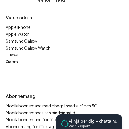
Telenor
Tele2
Varumärken
Apple iPhone
Apple Watch
Samsung Galaxy
Samsung Galaxy Watch
Huawei
Xiaomi
Abonnemang
Mobilabonnemang med obegränsad surf och 5G
Mobilabonnemang utan bindningstid
Mobilabonnemang för företag
Vi hjälper dig – chatta nu
24/7 Support
Abonnemang för företag