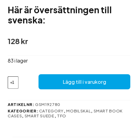
Här är översättningen till
svenska:
128
kr
83 i lager
Här
Lägg till i varukorg
är
översättningen
till
svenska:
ARTIKELNR:
GSM192780
mängd
KATEGORIER:
CATEGORY
,
MOBILSKAL
,
SMART BOOK
CASES
,
SMART SUEDE
,
TFO