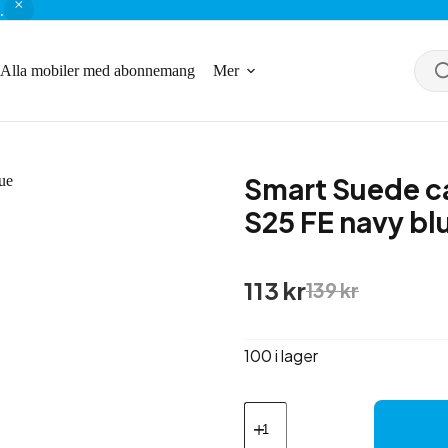
.
Alla mobiler med abonnemang
Mer
Smart Suede c
S25 FE navy bl
Det
Det
113
kr
139
kr
ursprungliga
nuvarande
priset
priset
var:
är:
100 i lager
139 kr.
113 kr.
Smart
Suede