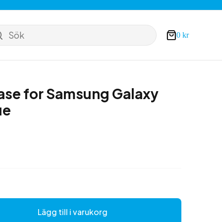
Sök
0
kr
Varukorg
ase for Samsung Galaxy
ue
Lägg till i varukorg