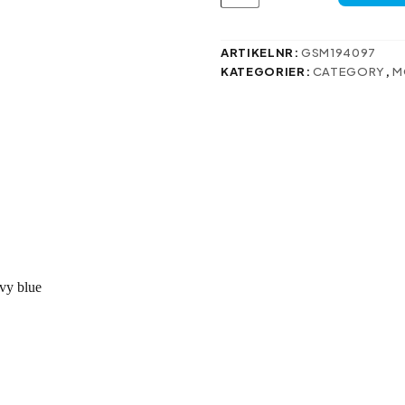
case
for
Samsung
Galaxy
ARTIKELNR:
GSM194097
S25
KATEGORIER:
CATEGORY
,
M
FE
navy
blue
mängd