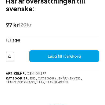
Här är översättningen till
svenska:
Det
Det
97
kr
120
kr
ursprungliga
nuvarande
priset
priset
var:
är:
15 i lager
120 kr.
97 kr.
Här
Lägg till i varukorg
är
översättningen
till
svenska:
ARTIKELNR:
OEM100277
mängd
KATEGORIER:
10D
,
CATEGORY
,
SKÄRMSKYDD
,
TEMPERED GLASS
,
TFO
,
TFO GLASSES