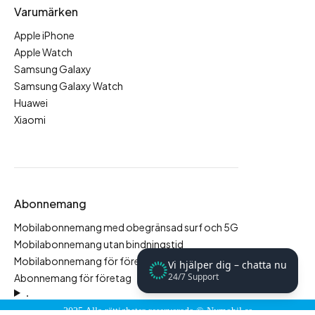
Varumärken
Apple iPhone
Apple Watch
Samsung Galaxy
Samsung Galaxy Watch
Huawei
Xiaomi
Abonnemang
Mobilabonnemang med obegränsad surf och 5G
Mobilabonnemang utan bindningstid
Mobilabonnemang för företag
Vi hjälper dig – chatta nu
24/7 Support
Abonnemang för företag
.
2025 Alla rättigheter reserverade ©
Nymobil.se