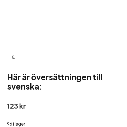
Här är översättningen till
svenska:
123
kr
96 i lager