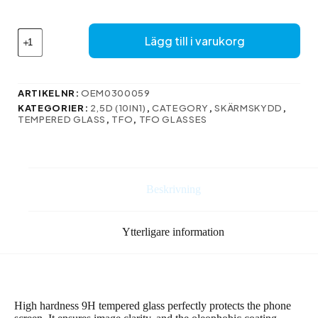
Här
Lägg till i varukorg
är
översättningen
till
svenska:
ARTIKELNR:
OEM0300059
mängd
KATEGORIER:
2,5D (10IN1)
,
CATEGORY
,
SKÄRMSKYDD
,
TEMPERED GLASS
,
TFO
,
TFO GLASSES
Beskrivning
Ytterligare information
High hardness 9H tempered glass perfectly protects the phone