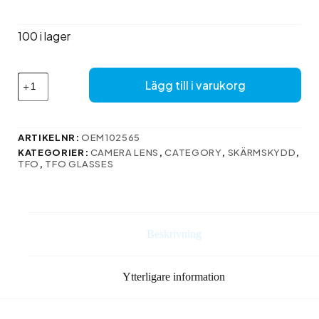
priset
priset
var:
är:
100 i lager
73 kr.
59 kr.
Härdat
Lägg till i varukorg
3D-
glas
för
kamera
ARTIKELNR:
OEM102565
till
KATEGORIER:
CAMERA LENS
,
CATEGORY
,
SKÄRMSKYDD
,
Samsung
TFO
,
TFO GLASSES
Galaxy
A25
5G
mängd
Beskrivning
Ytterligare information