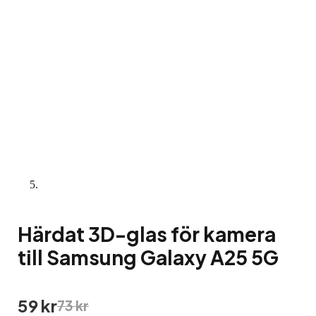
Härdat 3D-glas för kamera
till Samsung Galaxy A25 5G
Det
Det
59
kr
73
kr
ursprungliga
nuvarande