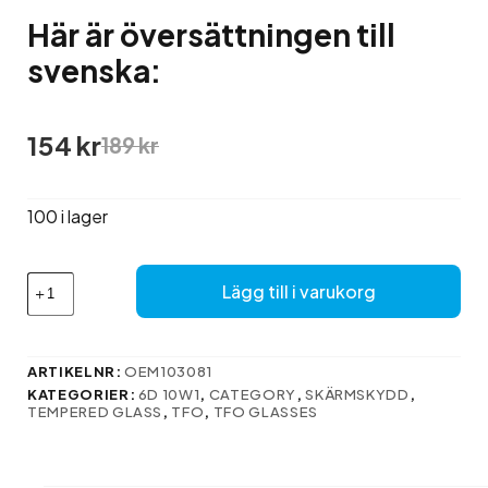
Här är översättningen till
svenska:
Det
Det
154
kr
189
kr
ursprungliga
nuvarande
priset
priset
var:
är:
100 i lager
189 kr.
154 kr.
Här
Lägg till i varukorg
är
översättningen
till
svenska:
ARTIKELNR:
OEM103081
mängd
KATEGORIER:
6D 10W1
,
CATEGORY
,
SKÄRMSKYDD
,
TEMPERED GLASS
,
TFO
,
TFO GLASSES