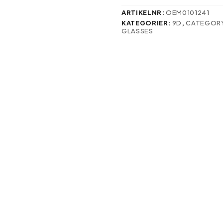
svenska:
mängd
ARTIKELNR:
OEM0101241
KATEGORIER:
9D
,
CATEGOR
GLASSES