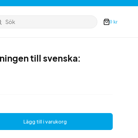
Sök
0
kr
Varukorg
ningen till svenska:
Lägg till i varukorg