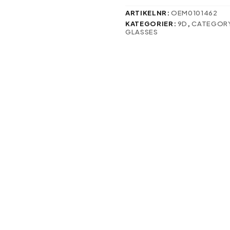
Motorola
Moto
ARTIKELNR:
OEM0101462
E14
KATEGORIER:
9D
,
CATEGOR
mängd
GLASSES