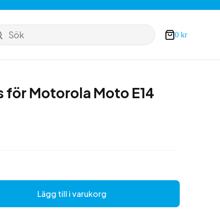
Sök
0
kr
Varukorg
 för Motorola Moto E14
Lägg till i varukorg