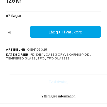
126
kr
67 i lager
Härdat
Lägg till i varukorg
glas
9D
för
Oppo
ARTIKELNR:
OEM103025
Reno
KATEGORIER:
9D 10IN1
,
CATEGORY
,
SKÄRMSKYDD
,
12F
TEMPERED GLASS
,
TFO
,
TFO GLASSES
5G
(Global)
/
12FS
5G
Beskrivning
svart
ram
10-
Ytterligare information
i-
1
mängd