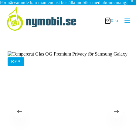
För närvarande kan man endast beställa mobiler med abonnemang.
Hoppa
till
innehåll
0
kr
Varukorg
REA