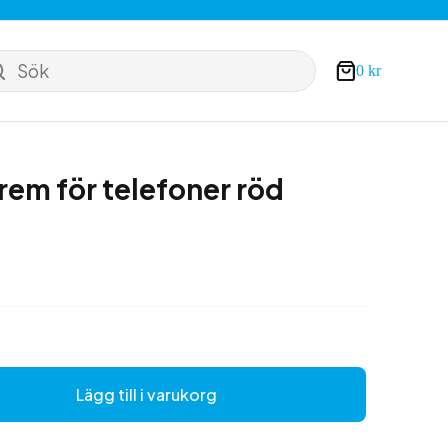
Sök
0
kr
Varukorg
rem för telefoner röd
Lägg till i varukorg