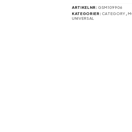
röd
mängd
ARTIKELNR:
GSM109906
KATEGORIER:
CATEGORY
,
M
UNIVERSAL