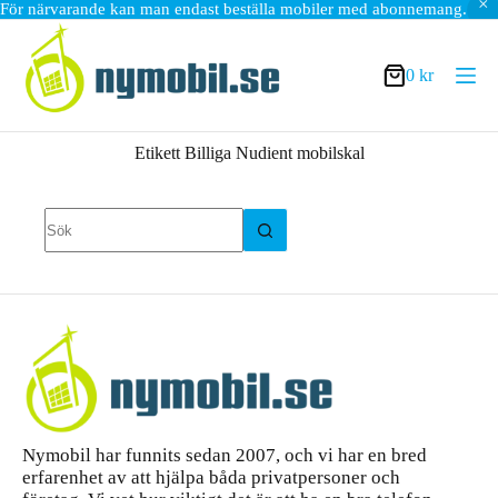
För närvarande kan man endast beställa mobiler med abonnemang.
Hoppa
till
innehåll
0
kr
Varukorg
Etikett
Billiga Nudient mobilskal
Inga
resultat
Nymobil har funnits sedan 2007, och vi har en bred
erfarenhet av att hjälpa båda privatpersoner och