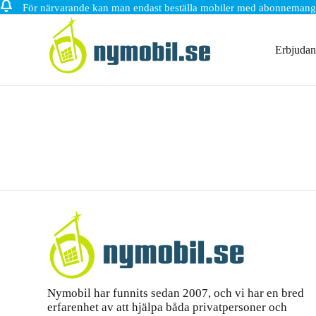
För närvarande kan man endast beställa mobiler med abonnemang
Hoppa
till
innehåll
Erbjuda
Nymobil har funnits sedan 2007, och vi har en bred
erfarenhet av att hjälpa båda privatpersoner och