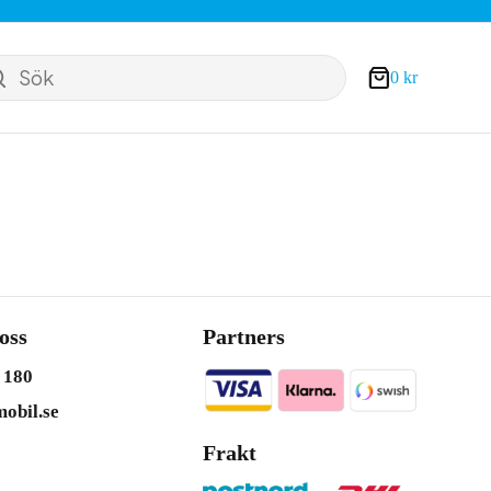
Sök
0
kr
Varukorg
oss
Partners
 180
obil.se
Frakt