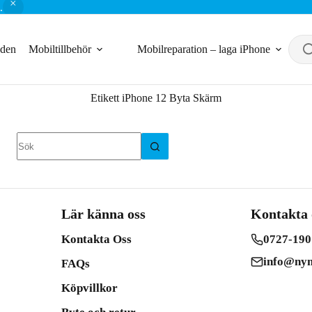
.
nden
Mobiltillbehör
Mobilreparation – laga iPhone
Etikett
iPhone 12 Byta Skärm
Inga
resultat
Lär känna oss
Kontakta 
Kontakta Oss
0727-190
info@nym
FAQs
Köpvillkor