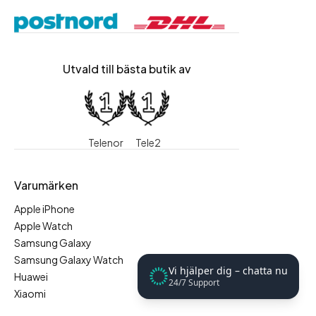
Utvald till bästa butik av
Telenor
Tele2
Varumärken
Apple iPhone
Apple Watch
Samsung Galaxy
Samsung Galaxy Watch
Vi hjälper dig – chatta nu
Huawei
24/7 Support
Xiaomi