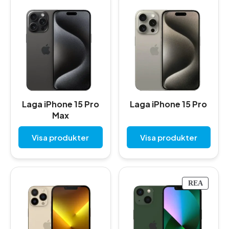
Laga iPhone 15 Pro
Laga iPhone 15 Pro
Max
Visa produkter
Visa produkter
P
REA
R
O
D
U
K