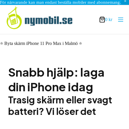
För närvarande kan man endast beställa mobiler med abonnemang.
Hoppa
till
innehåll
0
kr
Varukorg
⭐ Byta skärm iPhone 11 Pro Max i Malmö ⭐
Snabb hjälp: laga
din iPhone idag
Trasig skärm eller svagt
batteri? Vi löser det