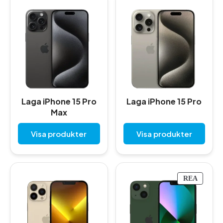
Laga iPhone 15 Pro
Laga iPhone 15 Pro
Max
Visa produkter
Visa produkter
P
REA
R
O
D
U
K