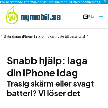
För närvarande kan man endast beställa mobiler med abonnemang.
Hoppa
till
innehåll
0
kr
Varukorg
⭐ Byta skärm iPhone 12 Pro – Skärmbyte till bästa pris! ⭐
Snabb hjälp: laga
din iPhone idag
Trasig skärm eller svagt
batteri? Vi löser det