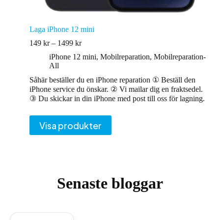
Laga iPhone 12 mini
Prisintervall:
149
kr
–
1499
kr
149 kr
iPhone 12 mini
,
Mobilreparation
,
Mobilreparation-
till
All
1499 kr
Såhär beställer du en iPhone reparation ① Beställ den
iPhone service du önskar. ② Vi mailar dig en fraktsedel.
③ Du skickar in din iPhone med post till oss för lagning.
Visa produkter
Senaste bloggar