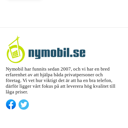
handlar
köpa
14 Pro
skärmskyd
Max –
d för
komple
iPhone 14
tt
Pro Max
—...
köpgui
de
Nymobil har funnits sedan 2007, och vi har en bred
erfarenhet av att hjälpa båda privatpersoner och
företag. Vi vet hur viktigt det är att ha en bra telefon,
därför ligger vårt fokus på att leverera hög kvalitet till
låga priser.