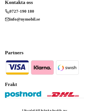
Kontakta oss
0727-190 180
info@nymobil.se
Partners
Frakt
Utvald till bästa butik av