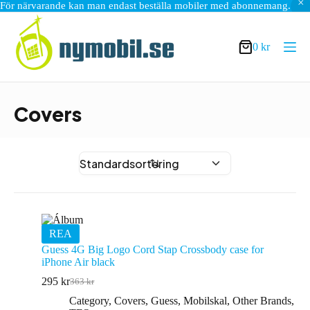
För närvarande kan man endast beställa mobiler med abonnemang.
Hoppa
till
innehåll
0
kr
Varukorg
Covers
REA
Guess 4G Big Logo Cord Stap Crossbody case for
iPhone Air black
295
kr
363
kr
Det
Det
ursprungliga
nuvarande
Category
,
Covers
,
Guess
,
Mobilskal
,
Other Brands
,