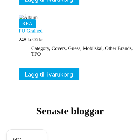
REA
PU Grained
248
kr
305
kr
Det
Det
ursprungliga
nuvarande
Category
,
Covers
,
Guess
,
Mobilskal
,
Other Brands
,
priset
priset
TFO
var:
är:
305 kr.
248 kr.
Lägg till i varukorg
Senaste bloggar