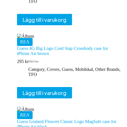
priset
priset
TFO
var:
är:
363 kr.
295 kr.
Lägg till i varukorg
REA
Guess 4G Big Logo Cord Stap Crossbody case for
iPhone Air brown
295
kr
363
kr
Det
Det
ursprungliga
nuvarande
Category
,
Covers
,
Guess
,
Mobilskal
,
Other Brands
,
priset
priset
TFO
var:
är:
363 kr.
295 kr.
Lägg till i varukorg
REA
Guess Grained Flowers Classic Logo MagSafe case for
iPhone Air black