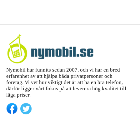
skärmskyd
Max –
d för
komple
iPhone 14
tt
Pro Max
—...
köpgui
de
Nymobil har funnits sedan 2007, och vi har en bred
erfarenhet av att hjälpa båda privatpersoner och
företag. Vi vet hur viktigt det är att ha en bra telefon,
därför ligger vårt fokus på att leverera hög kvalitet till
låga priser.