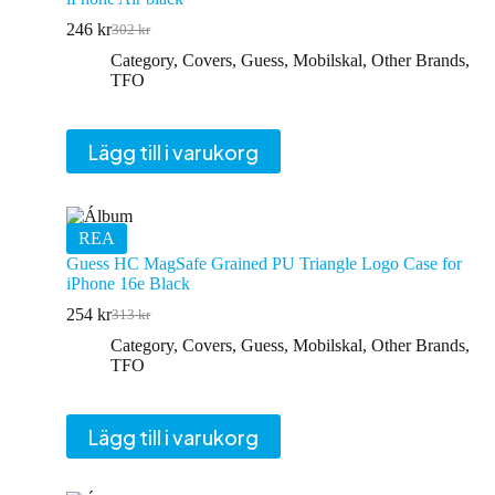
246
kr
302
kr
Det
Det
ursprungliga
nuvarande
Category
,
Covers
,
Guess
,
Mobilskal
,
Other Brands
,
priset
priset
TFO
var:
är:
302 kr.
246 kr.
Lägg till i varukorg
REA
Guess HC MagSafe Grained PU Triangle Logo Case for
iPhone 16e Black
254
kr
313
kr
Det
Det
ursprungliga
nuvarande
Category
,
Covers
,
Guess
,
Mobilskal
,
Other Brands
,
priset
priset
TFO
var:
är:
313 kr.
254 kr.
Lägg till i varukorg