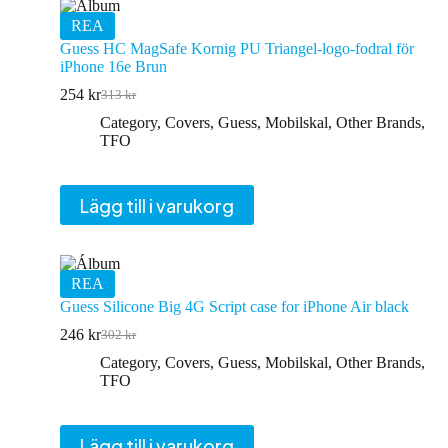
REA
Guess HC MagSafe Kornig PU Triangel-logo-fodral för
iPhone 16e Brun
254
kr
313
kr
Det
Det
ursprungliga
nuvarande
Category
,
Covers
,
Guess
,
Mobilskal
,
Other Brands
,
priset
priset
TFO
var:
är:
313 kr.
254 kr.
Lägg till i varukorg
REA
Guess Silicone Big 4G Script case for iPhone Air black
246
kr
302
kr
Det
Det
ursprungliga
nuvarande
Category
,
Covers
,
Guess
,
Mobilskal
,
Other Brands
,
priset
priset
TFO
var:
är:
302 kr.
246 kr.
Lägg till i varukorg