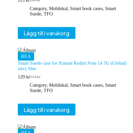
113
kr
139
kr
Det
Det
ursprungliga
nuvarande
Category
,
Mobilskal
,
Smart book cases
,
Smart
priset
priset
Suede
,
TFO
var:
är:
139 kr.
113 kr.
Lägg till i varukorg
REA
Smart Suede case for Xiaomi Redmi Note 14 5G (Global)
navy blue
129
kr
114
kr
Det
Det
ursprungliga
nuvarande
Category
,
Mobilskal
,
Smart book cases
,
Smart
priset
priset
Suede
,
TFO
var:
är:
114 kr.
129 kr.
Lägg till i varukorg
REA