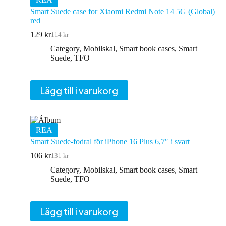
Smart Suede case for Xiaomi Redmi Note 14 5G (Global)
red
129
kr
114
kr
Det
Det
ursprungliga
nuvarande
Category
,
Mobilskal
,
Smart book cases
,
Smart
priset
priset
Suede
,
TFO
var:
är:
114 kr.
129 kr.
Lägg till i varukorg
REA
Smart Suede-fodral för iPhone 16 Plus 6,7″ i svart
106
kr
131
kr
Det
Det
ursprungliga
nuvarande
Category
,
Mobilskal
,
Smart book cases
,
Smart
priset
priset
Suede
,
TFO
var:
är:
131 kr.
106 kr.
Lägg till i varukorg