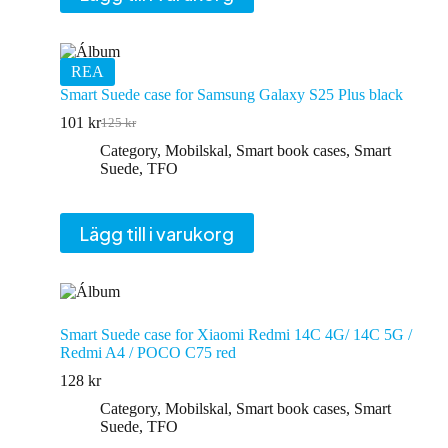
REA
Smart Suede case for Samsung Galaxy S25 Plus black
101
kr
125
kr
Det
Det
ursprungliga
nuvarande
Category
,
Mobilskal
,
Smart book cases
,
Smart
priset
priset
Suede
,
TFO
var:
är:
125 kr.
101 kr.
Lägg till i varukorg
Smart Suede case for Xiaomi Redmi 14C 4G/ 14C 5G /
Redmi A4 / POCO C75 red
128
kr
Category
,
Mobilskal
,
Smart book cases
,
Smart
Suede
,
TFO