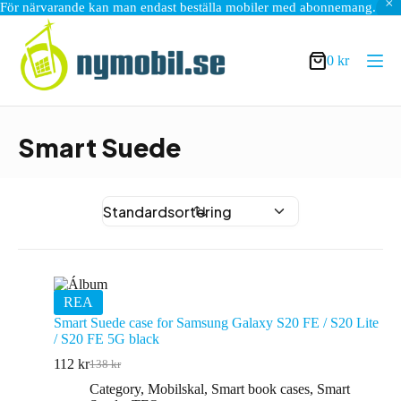
För närvarande kan man endast beställa mobiler med abonnemang.
Hoppa
till
innehåll
0
kr
Varukorg
Smart Suede
REA
Smart Suede case for Samsung Galaxy S20 FE / S20 Lite
/ S20 FE 5G black
112
kr
138
kr
Det
Det
ursprungliga
nuvarande
Category
,
Mobilskal
,
Smart book cases
,
Smart