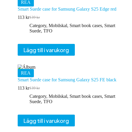
REA
Smart Suede case for Samsung Galaxy S25 Edge red
113
kr
139
kr
Det
Det
ursprungliga
nuvarande
Category
,
Mobilskal
,
Smart book cases
,
Smart
priset
priset
Suede
,
TFO
var:
är:
139 kr.
113 kr.
Lägg till i varukorg
REA
Smart Suede case for Samsung Galaxy S25 FE black
113
kr
139
kr
Det
Det
ursprungliga
nuvarande
Category
,
Mobilskal
,
Smart book cases
,
Smart
priset
priset
Suede
,
TFO
var:
är:
139 kr.
113 kr.
Lägg till i varukorg