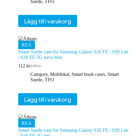
priset
priset
Suede
,
TFO
var:
är:
138 kr.
112 kr.
Lägg till i varukorg
REA
Smart Suede case for Samsung Galaxy S20 FE / S20 Lite
/ S20 FE 5G navy blue
112
kr
138
kr
Det
Det
ursprungliga
nuvarande
Category
,
Mobilskal
,
Smart book cases
,
Smart
priset
priset
Suede
,
TFO
var:
är:
138 kr.
112 kr.
Lägg till i varukorg
REA
Smart Suede case for Samsung Galaxy S20 FE / S20 Lite
/ S20 FE 5G red