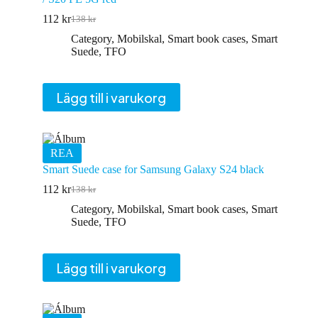
112
kr
138
kr
Det
Det
ursprungliga
nuvarande
Category
,
Mobilskal
,
Smart book cases
,
Smart
priset
priset
Suede
,
TFO
var:
är:
138 kr.
112 kr.
Lägg till i varukorg
REA
Smart Suede case for Samsung Galaxy S24 black
112
kr
138
kr
Det
Det
ursprungliga
nuvarande
Category
,
Mobilskal
,
Smart book cases
,
Smart
priset
priset
Suede
,
TFO
var:
är:
138 kr.
112 kr.
Lägg till i varukorg