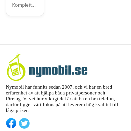
Samsung
ydd
Komplett
S25, plus...
var du
iPhone
guide till att
handlar
köpa
14 Pro
skärmskyd
Max –
d för
komple
iPhone 14
tt
Pro Max
—...
köpgui
de
Nymobil har funnits sedan 2007, och vi har en bred
erfarenhet av att hjälpa båda privatpersoner och
företag. Vi vet hur viktigt det är att ha en bra telefon,
därför ligger vårt fokus på att leverera hög kvalitet till
låga priser.