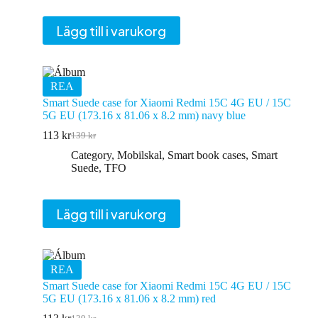
Lägg till i varukorg
REA
Smart Suede case for Xiaomi Redmi 15C 4G EU / 15C
5G EU (173.16 x 81.06 x 8.2 mm) navy blue
113
kr
139
kr
Det
Det
ursprungliga
nuvarande
Category
,
Mobilskal
,
Smart book cases
,
Smart
priset
priset
Suede
,
TFO
var:
är:
139 kr.
113 kr.
Lägg till i varukorg
REA
Smart Suede case for Xiaomi Redmi 15C 4G EU / 15C
5G EU (173.16 x 81.06 x 8.2 mm) red