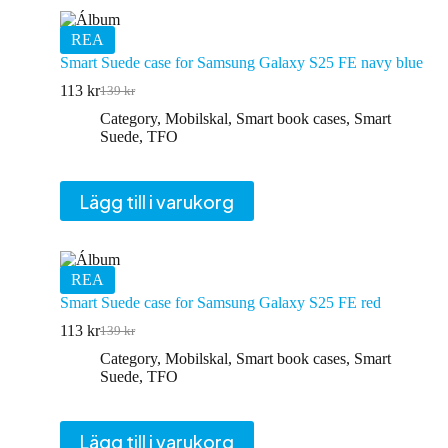
REA
Smart Suede case for Samsung Galaxy S25 FE navy blue
113
kr
139
kr
Det
Det
ursprungliga
nuvarande
Category
,
Mobilskal
,
Smart book cases
,
Smart
priset
priset
Suede
,
TFO
var:
är:
139 kr.
113 kr.
Lägg till i varukorg
REA
Smart Suede case for Samsung Galaxy S25 FE red
113
kr
139
kr
Det
Det
ursprungliga
nuvarande
Category
,
Mobilskal
,
Smart book cases
,
Smart
priset
priset
Suede
,
TFO
var:
är:
139 kr.
113 kr.
Lägg till i varukorg