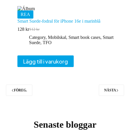
REA
Smart Suede-fodral för iPhone 16e i marinblå
128
kr
112
kr
Det
Det
ursprungliga
nuvarande
Category
,
Mobilskal
,
Smart book cases
,
Smart
priset
priset
Suede
,
TFO
var:
är:
112 kr.
128 kr.
Lägg till i varukorg
FÖREG.
NÄSTA
Senaste bloggar