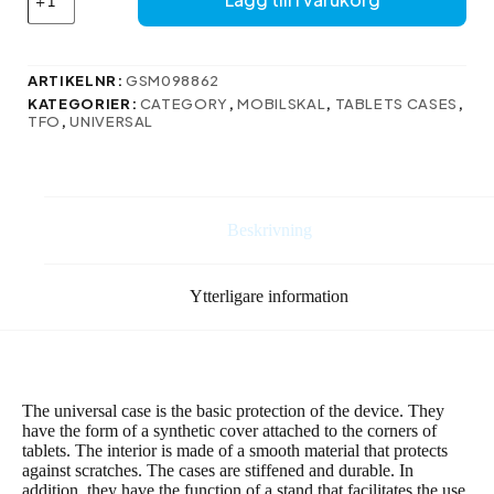
Elephant
för
surfplatta
9-
ARTIKELNR:
GSM098862
10”
KATEGORIER:
CATEGORY
,
MOBILSKAL
,
TABLETS CASES
,
mängd
TFO
,
UNIVERSAL
Beskrivning
Ytterligare information
The universal case is the basic protection of the device. They
have the form of a synthetic cover attached to the corners of
tablets. The interior is made of a smooth material that protects
against scratches. The cases are stiffened and durable. In
addition, they have the function of a stand that facilitates the use