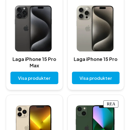
Laga iPhone 15 Pro
Laga iPhone 15 Pro
Max
Visa produkter
Visa produkter
P
REA
R
O
D
U
K