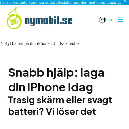
För närvarande kan man endast beställa mobiler med abonnemang.
Hoppa
till
innehåll
0
kr
Varukorg
⭐ Byt batteri på din iPhone 13 – Kostnad ⭐
Snabb hjälp: laga
din iPhone idag
Trasig skärm eller svagt
batteri? Vi löser det