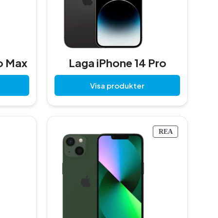
o Max
Laga iPhone 14 Pro
Visa produkter
P
REA
R
O
D
U
K
T
E
R
P
Å
R