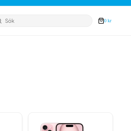
Sök
0
kr
Varukorg