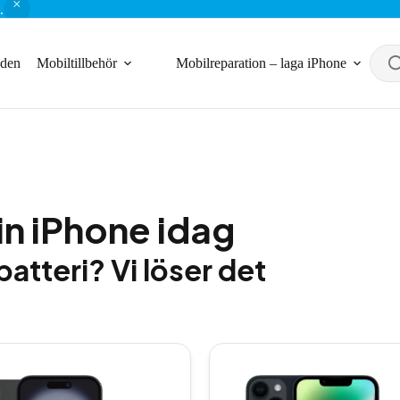
.
nden
Mobiltillbehör
Mobilreparation – laga iPhone
in iPhone idag
batteri? Vi löser det