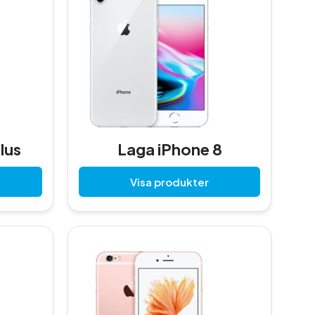
lus
Laga iPhone 8
Visa produkter