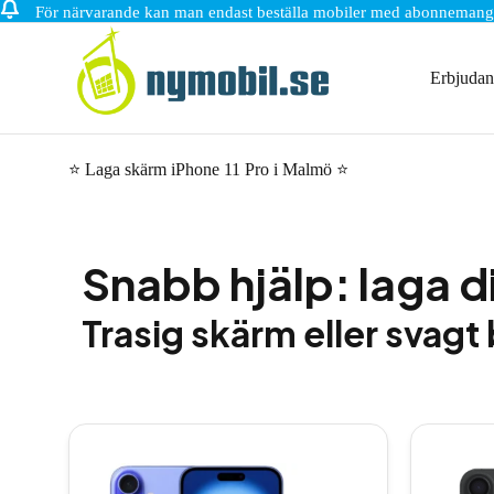
För närvarande kan man endast beställa mobiler med abonnemang
Hoppa
till
innehåll
Erbjuda
⭐ Laga skärm iPhone 11 Pro i Malmö ⭐
Snabb hjälp: laga d
Trasig skärm eller svagt 