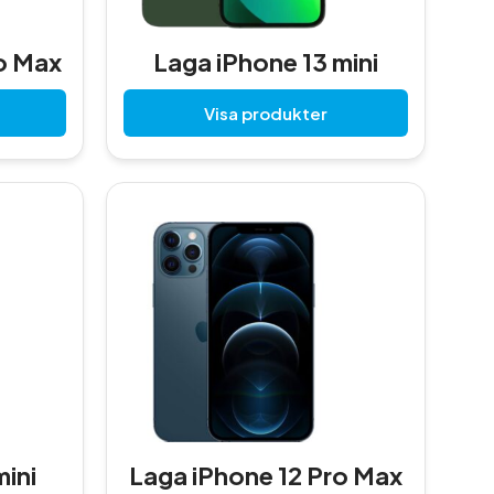
E
A
o Max
Laga iPhone 13 mini
Visa produkter
mini
Laga iPhone 12 Pro Max