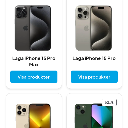
Laga iPhone 15 Pro
Laga iPhone 15 Pro
Max
Visa produkter
Visa produkter
P
REA
R
O
D
U
K