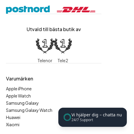
Utvald till bästa butik av
Telenor
Tele2
Varumärken
Apple iPhone
Apple Watch
Samsung Galaxy
Samsung Galaxy Watch
Vi hjälper dig – chatta nu
Huawei
24/7 Support
Xiaomi