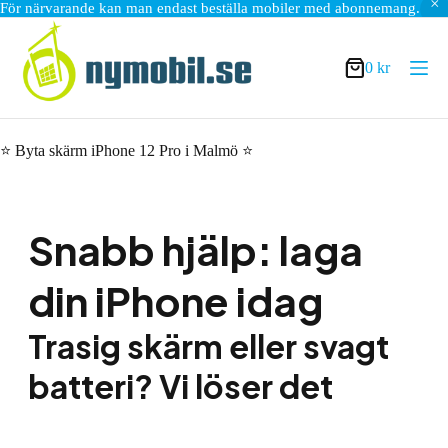
För närvarande kan man endast beställa mobiler med abonnemang.
Hoppa
till
innehåll
0
kr
Varukorg
⭐ Byta skärm iPhone 12 Pro i Malmö ⭐
Snabb hjälp: laga
din iPhone idag
Trasig skärm eller svagt
batteri? Vi löser det