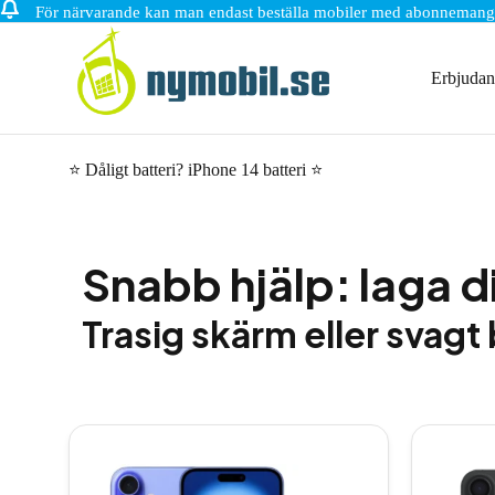
För närvarande kan man endast beställa mobiler med abonnemang
Hoppa
till
innehåll
Erbjuda
⭐ Dåligt batteri? iPhone 14 batteri ⭐
Snabb hjälp: laga d
Trasig skärm eller svagt 