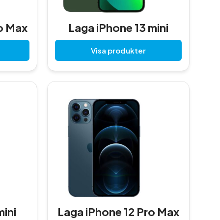
E
A
o Max
Laga iPhone 13 mini
Visa produkter
mini
Laga iPhone 12 Pro Max