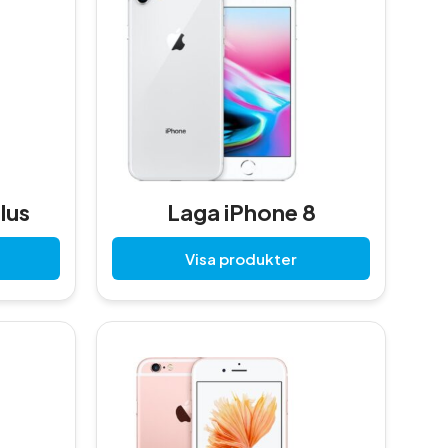
lus
Laga iPhone 8
Visa produkter