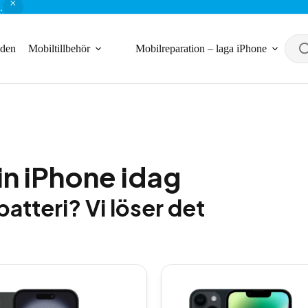
.
nden
Mobiltillbehör
Mobilreparation – laga iPhone
in iPhone idag
batteri? Vi löser det