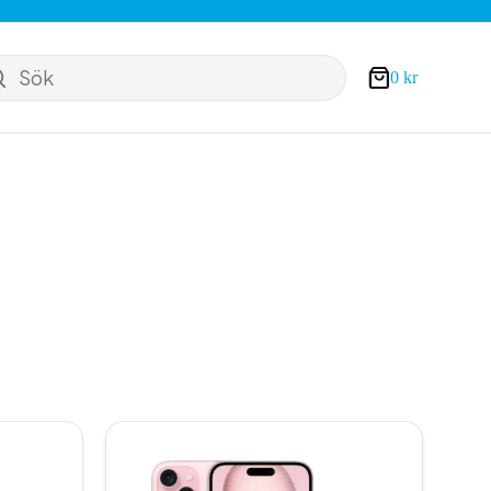
Sök
0
kr
Varukorg