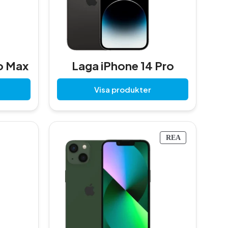
o Max
Laga iPhone 14 Pro
Visa produkter
P
REA
R
O
D
U
K
T
E
R
P
Å
R