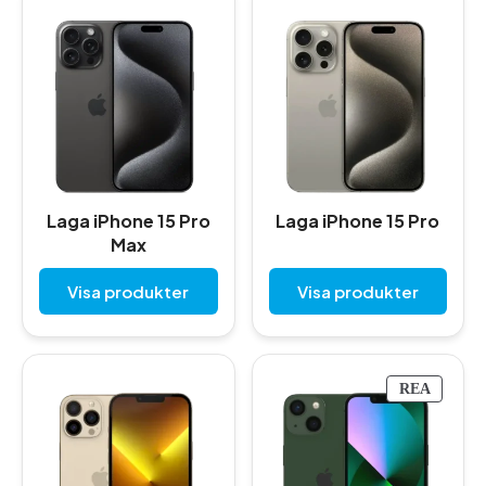
Laga iPhone 15 Pro
Laga iPhone 15 Pro
Max
Visa produkter
Visa produkter
P
REA
R
O
D
U
K