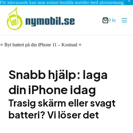
För närvarande kan man endast beställa mobiler med abonnemang.
Hoppa
till
innehåll
0
kr
Varukorg
⭐ Byt batteri på din iPhone 11 – Kostnad ⭐
Snabb hjälp: laga
din iPhone idag
Trasig skärm eller svagt
batteri? Vi löser det