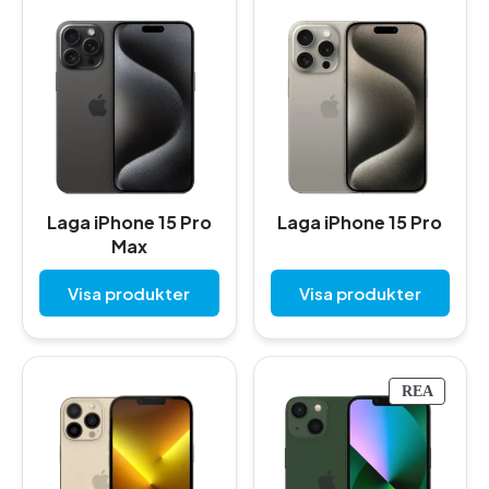
Laga iPhone 15 Pro
Laga iPhone 15 Pro
Max
Visa produkter
Visa produkter
P
REA
R
O
D
U
K