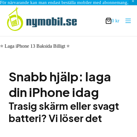
För närvarande kan man endast beställa mobiler med abonnemang.
Hoppa
till
innehåll
0
kr
Varukorg
⭐ Laga iPhone 13 Baksida Billigt ⭐
Snabb hjälp: laga
din iPhone idag
Trasig skärm eller svagt
batteri? Vi löser det