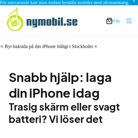
För närvarande kan man endast beställa mobiler med abonnemang.
Hoppa
till
innehåll
0
kr
Varukorg
⭐ Byt baksida på din iPhone billigt i Stockholm ⭐
Snabb hjälp: laga
din iPhone idag
Trasig skärm eller svagt
batteri? Vi löser det