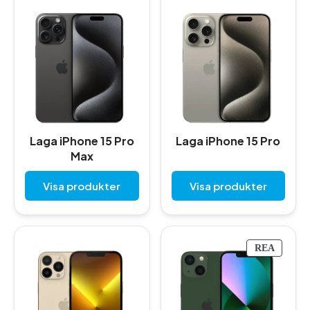
Laga iPhone 15 Pro
Laga iPhone 15 Pro
Max
Visa produkter
Visa produkter
P
REA
R
O
D
U
K