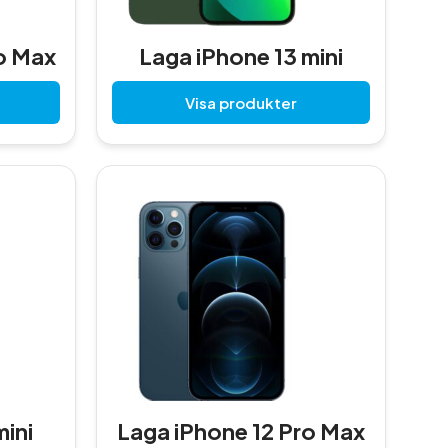
E
A
o Max
Laga iPhone 13 mini
Visa produkter
mini
Laga iPhone 12 Pro Max