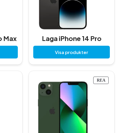
o Max
Laga iPhone 14 Pro
Visa produkter
P
REA
R
O
D
U
K
T
E
R
P
Å
R