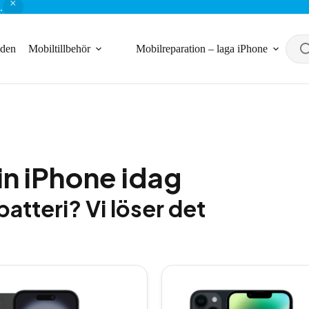
.
nden
Mobiltillbehör
Mobilreparation – laga iPhone
in iPhone idag
batteri? Vi löser det