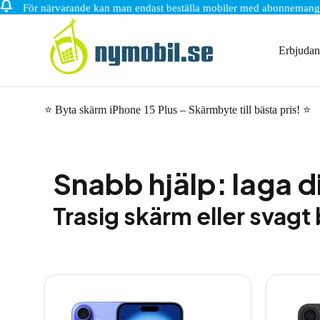
För närvarande kan man endast beställa mobiler med abonnemang
Hoppa
till
innehåll
Erbjuda
⭐ Byta skärm iPhone 15 Plus – Skärmbyte till bästa pris! ⭐
Snabb hjälp: laga d
Trasig skärm eller svagt 