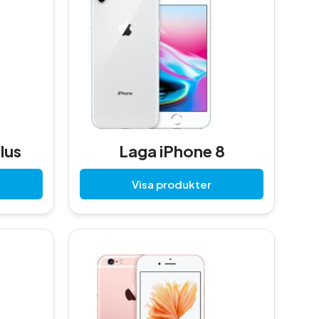
lus
Laga iPhone 8
Visa produkter