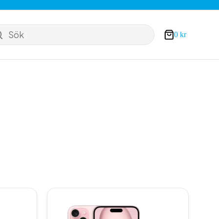
Sök
0
kr
Varukorg