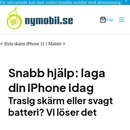
För närvarande kan man endast beställa mobiler med abonnemang.
Hoppa
till
innehåll
0
kr
Varukorg
⭐ Byta skärm iPhone 11 i Malmö ⭐
Snabb hjälp: laga
din iPhone idag
Trasig skärm eller svagt
batteri? Vi löser det