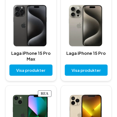
Laga iPhone 15 Pro
Laga iPhone 15 Pro
Max
Visa produkter
Visa produkter
P
REA
R
O
D
U
K